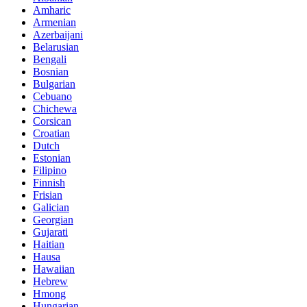
Amharic
Armenian
Azerbaijani
Belarusian
Bengali
Bosnian
Bulgarian
Cebuano
Chichewa
Corsican
Croatian
Dutch
Estonian
Filipino
Finnish
Frisian
Galician
Georgian
Gujarati
Haitian
Hausa
Hawaiian
Hebrew
Hmong
Hungarian